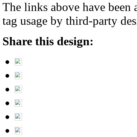
The links above have been 
tag usage by third-party de
Share this design: