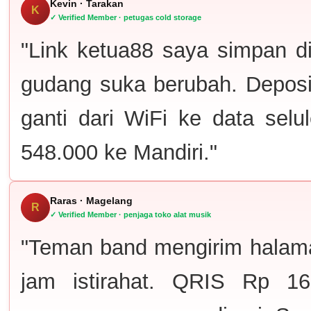
Kevin · Tarakan
K
✓ Verified Member · petugas cold storage
"Link ketua88 saya simpan di
gudang suka berubah. Deposi
ganti dari WiFi ke data selu
548.000 ke Mandiri."
Raras · Magelang
R
✓ Verified Member · penjaga toko alat musik
"Teman band mengirim halaman
jam istirahat. QRIS Rp 16