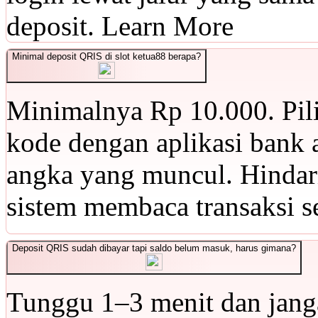
deposit.
Learn More
Minimal deposit QRIS di slot ketua88 berapa?
Minimalnya Rp 10.000. Pili
kode dengan aplikasi bank a
angka yang muncul. Hindar
sistem membaca transaksi s
Deposit QRIS sudah dibayar tapi saldo belum masuk, harus gimana?
Tunggu 1–3 menit dan jang