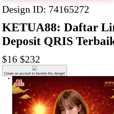
Design ID: 74165272
KETUA88: Daftar Lin
Deposit QRIS Terbai
$16
$232
Create an account to favorite this design!