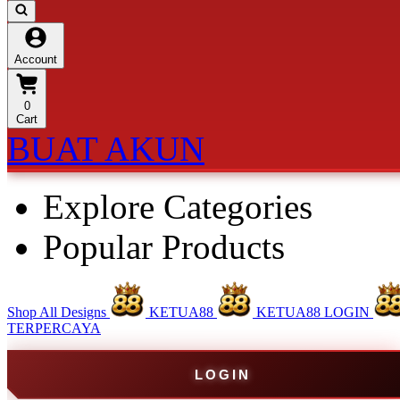
Account
0
Cart
BUAT AKUN
Explore Categories
Popular Products
Shop All Designs
KETUA88
KETUA88 LOGIN
TERPERCAYA
LOGIN