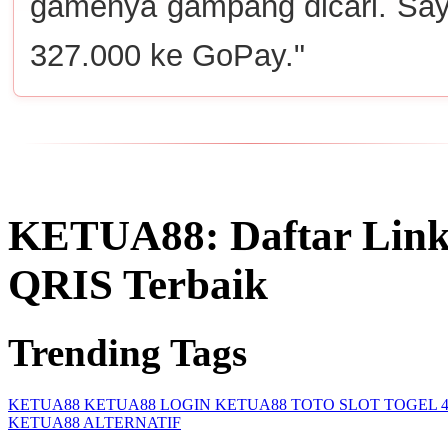
gamenya gampang dicari. Sa
327.000 ke GoPay."
KETUA88: Daftar Link 
QRIS Terbaik
Trending Tags
KETUA88
KETUA88 LOGIN
KETUA88
TOTO SLOT
TOGEL 
KETUA88 ALTERNATIF