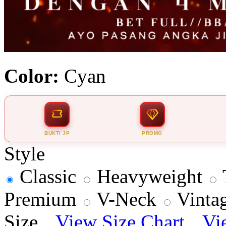
Color:
Cyan
BUKTI JP
PROMO
Style
Classic
Heavyweight
Premium
V-Neck
Vinta
Size
View Size Chart
Vi