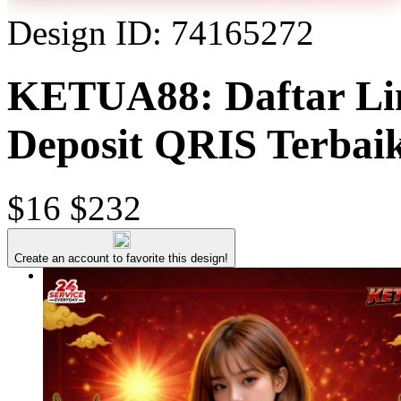
Design ID: 74165272
KETUA88: Daftar Lin
Deposit QRIS Terbai
$16
$232
Create an account to favorite this design!