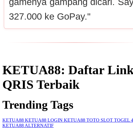
gamenya gampang dicari. Sa
327.000 ke GoPay."
KETUA88: Daftar Link 
QRIS Terbaik
Trending Tags
KETUA88
KETUA88 LOGIN
KETUA88
TOTO SLOT
TOGEL 
KETUA88 ALTERNATIF