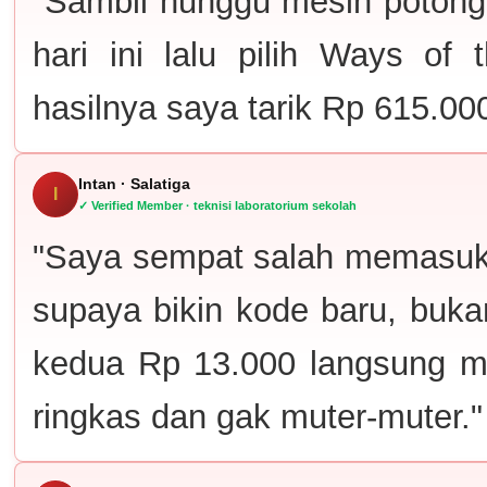
"Sambil nunggu mesin potong b
hari ini lalu pilih Ways of
hasilnya saya tarik Rp 615.0
Intan · Salatiga
I
✓ Verified Member · teknisi laboratorium sekolah
"Saya sempat salah memasuk
supaya bikin kode baru, buk
kedua Rp 13.000 langsung m
ringkas dan gak muter-muter."