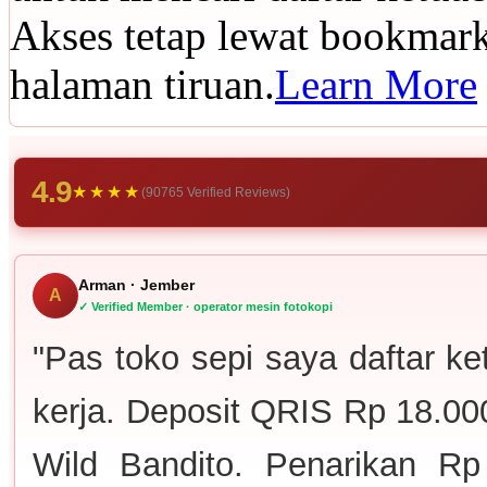
Akses tetap lewat bookmark
halaman tiruan.
Learn More
4.9
★★★★
(90765 Verified Reviews)
Arman · Jember
A
✓ Verified Member · operator mesin fotokopi
"Pas toko sepi saya daftar ke
kerja. Deposit QRIS Rp 18.000
Wild Bandito. Penarikan 