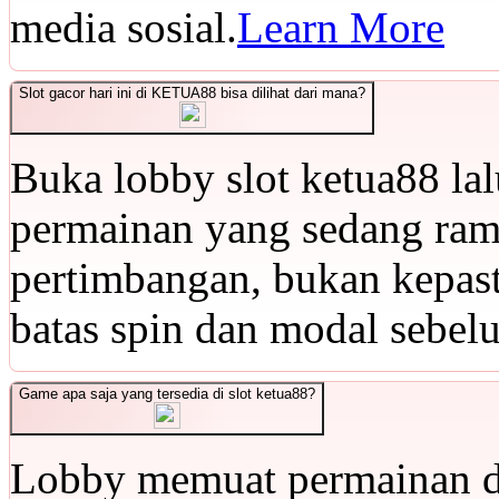
media sosial.
Learn More
Slot gacor hari ini di KETUA88 bisa dilihat dari mana?
Buka lobby slot ketua88 lal
permainan yang sedang ram
pertimbangan, bukan kepast
batas spin dan modal sebe
Game apa saja yang tersedia di slot ketua88?
Lobby memuat permainan da