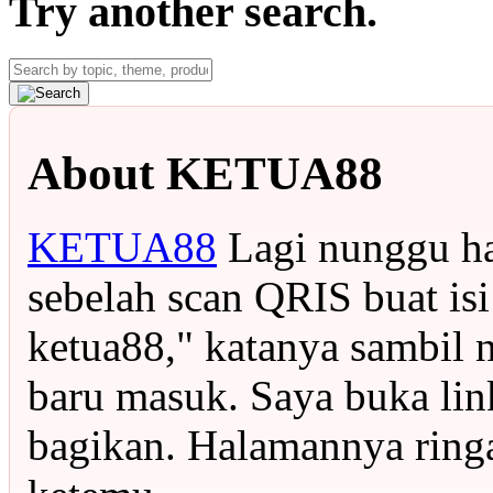
Try another search.
About KETUA88
KETUA88
Lagi nunggu has
sebelah scan QRIS buat is
ketua88," katanya sambil 
baru masuk. Saya buka lin
bagikan. Halamannya ring