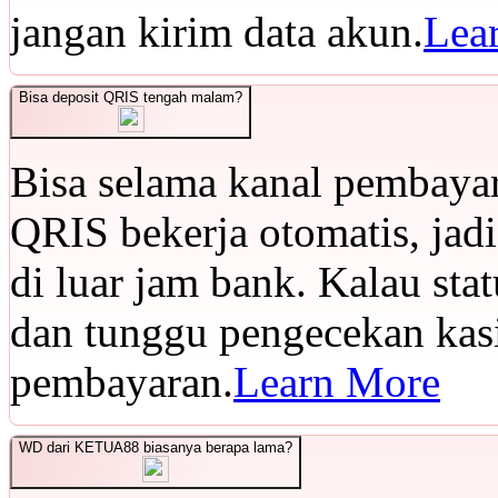
jangan kirim data akun.
Lea
Bisa deposit QRIS tengah malam?
Bisa selama kanal pembayar
QRIS bekerja otomatis, jadi
di luar jam bank. Kalau sta
dan tunggu pengecekan kas
pembayaran.
Learn More
WD dari KETUA88 biasanya berapa lama?