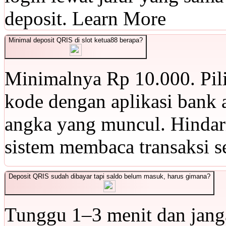
deposit.
Learn More
Minimal deposit QRIS di slot ketua88 berapa?
Minimalnya Rp 10.000. Pili
kode dengan aplikasi bank a
angka yang muncul. Hindar
sistem membaca transaksi s
Deposit QRIS sudah dibayar tapi saldo belum masuk, harus gimana?
Tunggu 1–3 menit dan jang