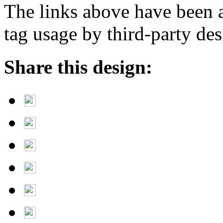
The links above have been 
tag usage by third-party de
Share this design: