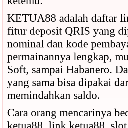
ketemu.
KETUA88 adalah daftar lin
fitur deposit QRIS yang di
nominal dan kode pembaya
permainannya lengkap, mul
Soft, sampai Habanero. Da
yang sama bisa dipakai dar
memindahkan saldo.
Cara orang mencarinya be
ketua88, link ketua88, slot