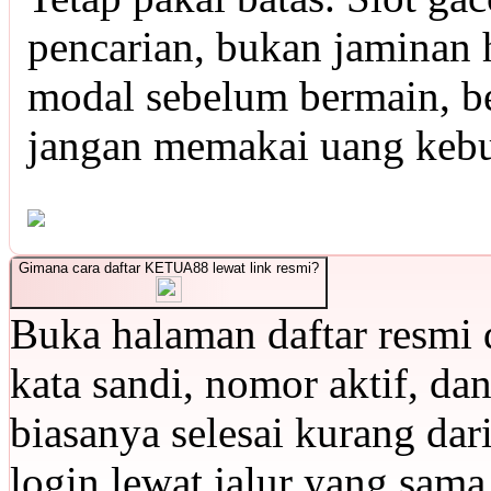
pencarian, bukan jaminan h
modal sebelum bermain, ber
jangan memakai uang kebu
Gimana cara daftar KETUA88 lewat link resmi?
Buka halaman daftar resmi 
kata sandi, nomor aktif, d
biasanya selesai kurang dari
login lewat jalur yang sam