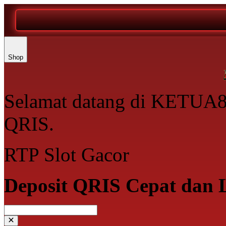
Shop
Selamat datang di KETUA88,
QRIS.
RTP Slot Gacor
Deposit QRIS Cepat dan 