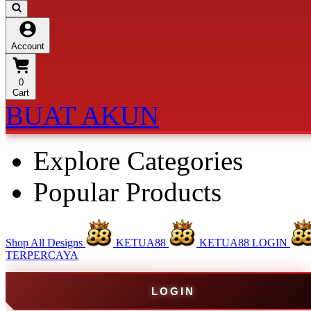
Account
0
Cart
BUAT AKUN
Explore Categories
Popular Products
Shop All Designs
KETUA88
KETUA88 LOGIN
TERPERCAYA
LOGIN