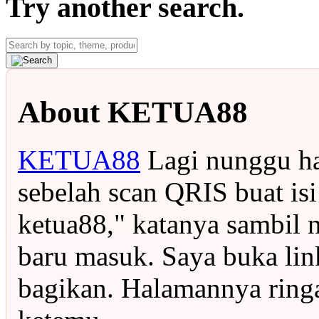
Try another search.
About KETUA88
KETUA88
Lagi nunggu has
sebelah scan QRIS buat is
ketua88," katanya sambil 
baru masuk. Saya buka lin
bagikan. Halamannya ring