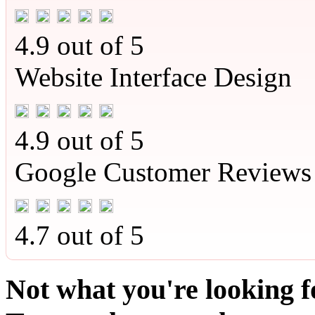
4.9 out of 5
Website Interface Design
4.9 out of 5
Google Customer Reviews
4.7 out of 5
Not what you're looking f