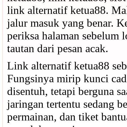
link alternatif ketua88. M
jalur masuk yang benar. K
periksa halaman sebelum 
tautan dari pesan acak.
Link alternatif ketua88 se
Fungsinya mirip kunci cad
disentuh, tetapi berguna sa
jaringan tertentu sedang b
permainan, dan tiket bantu