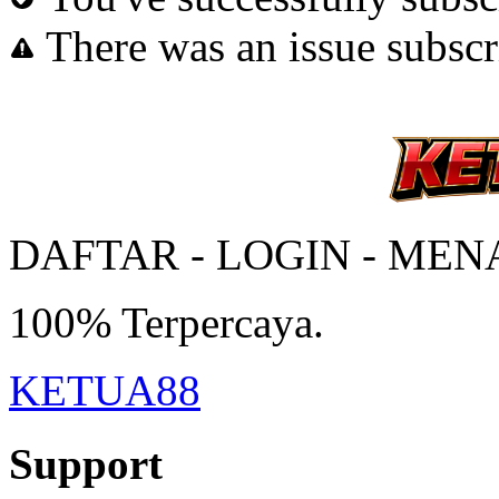
There was an issue subscri
DAFTAR - LOGIN - ME
100% Terpercaya.
KETUA88
Support