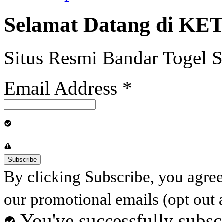
Selamat Datang di KE
Situs Resmi Bandar Togel S
Email Address
*
By clicking Subscribe, you agre
our promotional emails (opt out 
You've successfully subsc