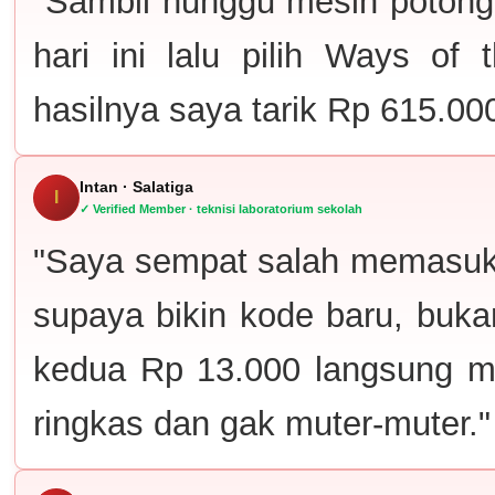
"Sambil nunggu mesin potong b
hari ini lalu pilih Ways of
hasilnya saya tarik Rp 615.0
Intan · Salatiga
I
✓ Verified Member · teknisi laboratorium sekolah
"Saya sempat salah memasuk
supaya bikin kode baru, buk
kedua Rp 13.000 langsung m
ringkas dan gak muter-muter."