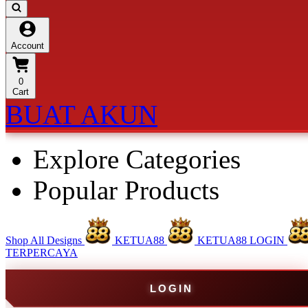
Account
0
Cart
BUAT AKUN
Explore Categories
Popular Products
Shop All Designs
KETUA88
KETUA88 LOGIN
TERPERCAYA
LOGIN