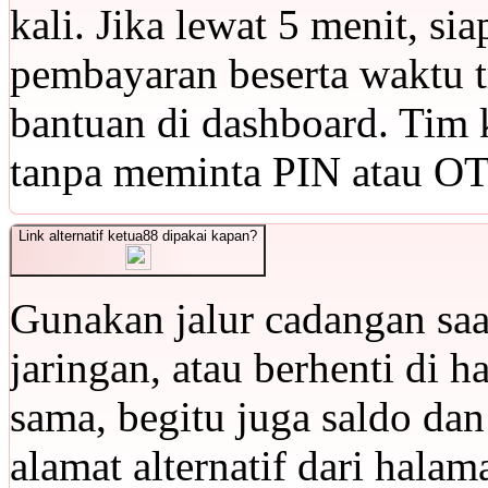
kali. Jika lewat 5 menit, si
pembayaran beserta waktu tr
bantuan di dashboard. Tim 
tanpa meminta PIN atau OT
Link alternatif ketua88 dipakai kapan?
Gunakan jalur cadangan saat
jaringan, atau berhenti di 
sama, begitu juga saldo da
alamat alternatif dari hala