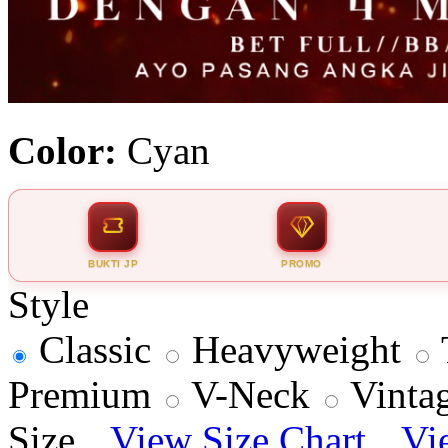
Color:
Cyan
BUKTI JP
PROMO
Style
Classic
Heavyweight
Premium
V-Neck
Vinta
Size
View Size Chart
Vi