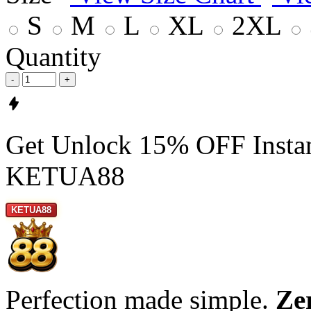
S
M
L
XL
2XL
Quantity
-
+
Get
Unlock 15%
OFF Insta
KETUA88
KETUA88
Perfection made simple.
Zer