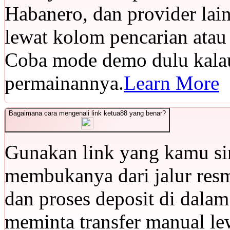
Habanero, dan provider lai
lewat kolom pencarian atau
Coba mode demo dulu kala
permainannya.
Learn More
Bagaimana cara mengenali link ketua88 yang benar?
Gunakan link yang kamu sim
membukanya dari jalur resm
dan proses deposit di dala
meminta transfer manual l