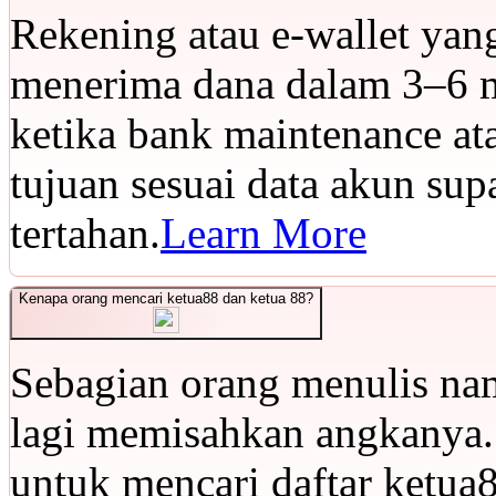
Rekening atau e-wallet yan
menerima dana dalam 3–6 m
ketika bank maintenance at
tujuan sesuai data akun sup
tertahan.
Learn More
Kenapa orang mencari ketua88 dan ketua 88?
Sebagian orang menulis nam
lagi memisahkan angkanya. 
untuk mencari daftar ketua88