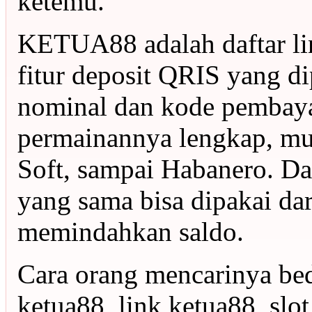
ketemu.
KETUA88 adalah daftar lin
fitur deposit QRIS yang di
nominal dan kode pembaya
permainannya lengkap, mul
Soft, sampai Habanero. Da
yang sama bisa dipakai dar
memindahkan saldo.
Cara orang mencarinya be
ketua88, link ketua88, slot