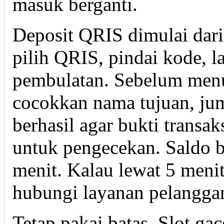
masuk berganti.
Deposit QRIS dimulai dari
pilih QRIS, pindai kode, l
pembulatan. Sebelum menu
cocokkan nama tujuan, juml
berhasil agar bukti transak
untuk pengecekan. Saldo b
menit. Kalau lewat 5 meni
hubungi layanan pelanggan
Tetap pakai batas. Slot gac