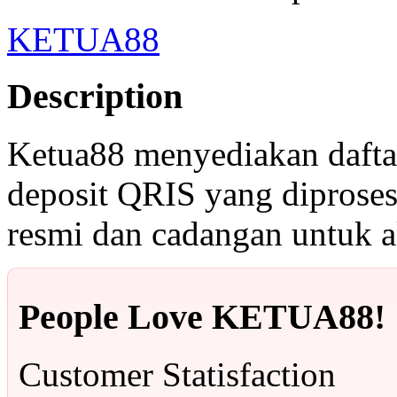
KETUA88
Description
Ketua88 menyediakan daftar 
deposit QRIS yang diproses
resmi dan cadangan untuk ak
People Love KETUA88!
Customer Statisfaction