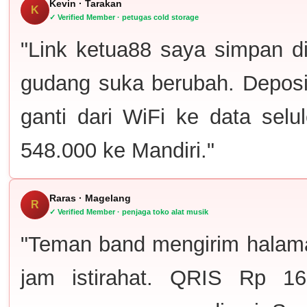
Kevin · Tarakan
K
✓ Verified Member · petugas cold storage
"Link ketua88 saya simpan di
gudang suka berubah. Deposi
ganti dari WiFi ke data selu
548.000 ke Mandiri."
Raras · Magelang
R
✓ Verified Member · penjaga toko alat musik
"Teman band mengirim halaman
jam istirahat. QRIS Rp 16