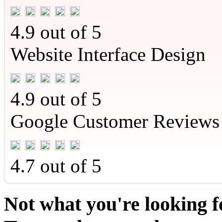
4.9 out of 5
Website Interface Design
4.9 out of 5
Google Customer Reviews
4.7 out of 5
Not what you're looking f