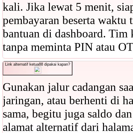
kali. Jika lewat 5 menit, si
pembayaran beserta waktu tr
bantuan di dashboard. Tim 
tanpa meminta PIN atau OT
Link alternatif ketua88 dipakai kapan?
Gunakan jalur cadangan saat
jaringan, atau berhenti di 
sama, begitu juga saldo da
alamat alternatif dari hala