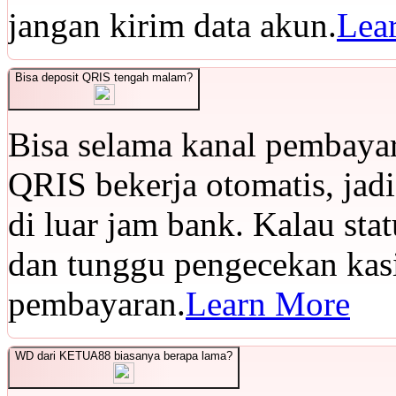
jangan kirim data akun.
Lea
Bisa deposit QRIS tengah malam?
Bisa selama kanal pembayar
QRIS bekerja otomatis, jadi
di luar jam bank. Kalau sta
dan tunggu pengecekan kas
pembayaran.
Learn More
WD dari KETUA88 biasanya berapa lama?