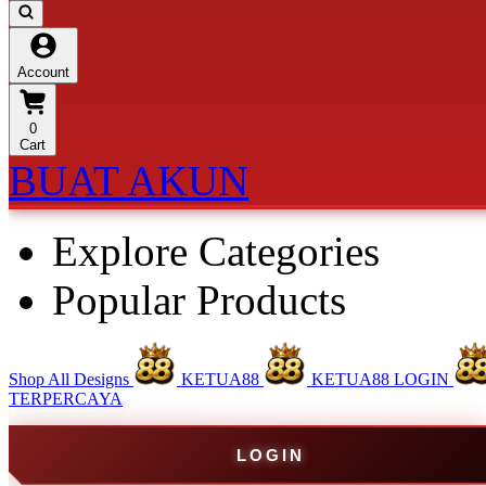
Account
0
Cart
BUAT AKUN
Explore Categories
Popular Products
Shop All Designs
KETUA88
KETUA88 LOGIN
TERPERCAYA
LOGIN