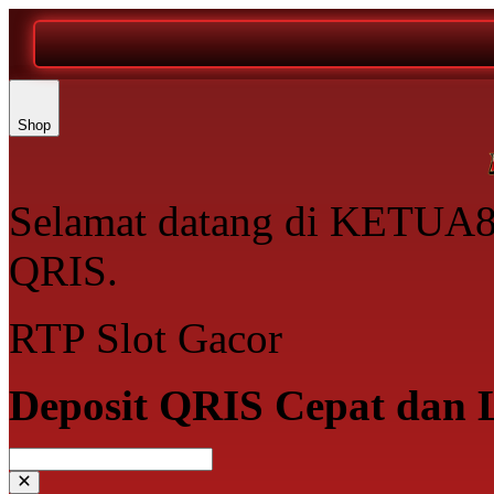
Shop
Selamat datang di KETUA88,
QRIS.
RTP Slot Gacor
Deposit QRIS Cepat dan 