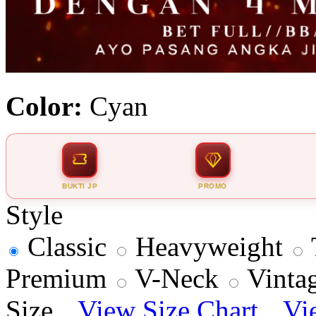
Color:
Cyan
BUKTI JP
PROMO
Style
Classic
Heavyweight
Premium
V-Neck
Vinta
Size
View Size Chart
Vi