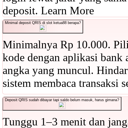
deposit.
Learn More
Minimal deposit QRIS di slot ketua88 berapa?
Minimalnya Rp 10.000. Pili
kode dengan aplikasi bank a
angka yang muncul. Hindar
sistem membaca transaksi s
Deposit QRIS sudah dibayar tapi saldo belum masuk, harus gimana?
Tunggu 1–3 menit dan jang