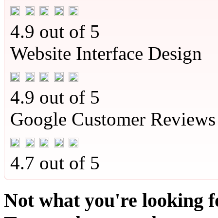
4.9 out of 5
Website Interface Design
4.9 out of 5
Google Customer Reviews
4.7 out of 5
Not what you're looking f