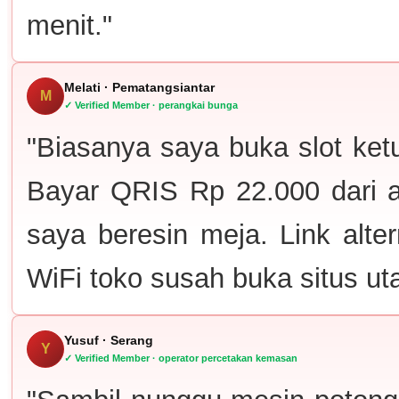
menit."
Melati · Pematangsiantar
M
✓ Verified Member · perangkai bunga
"Biasanya saya buka slot ket
Bayar QRIS Rp 22.000 dari a
saya beresin meja. Link alte
WiFi toko susah buka situs ut
Yusuf · Serang
Y
✓ Verified Member · operator percetakan kemasan