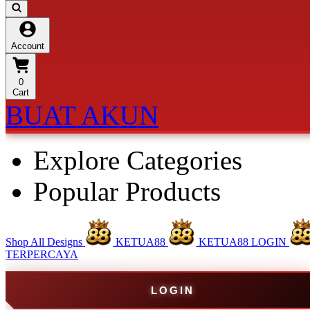
Account
0
Cart
BUAT AKUN
Explore Categories
Popular Products
Shop All Designs
KETUA88
KETUA88 LOGIN
TERPERCAYA
LOGIN