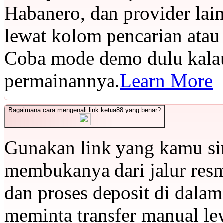
Habanero, dan provider lai
lewat kolom pencarian atau
Coba mode demo dulu kala
permainannya.
Learn More
Bagaimana cara mengenali link ketua88 yang benar?
Gunakan link yang kamu sim
membukanya dari jalur resm
dan proses deposit di dala
meminta transfer manual l