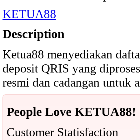
KETUA88
Description
Ketua88 menyediakan daftar 
deposit QRIS yang diproses
resmi dan cadangan untuk ak
People Love KETUA88!
Customer Statisfaction