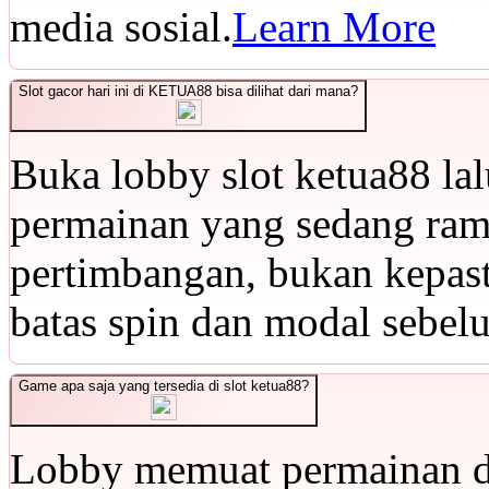
media sosial.
Learn More
Slot gacor hari ini di KETUA88 bisa dilihat dari mana?
Buka lobby slot ketua88 lal
permainan yang sedang ram
pertimbangan, bukan kepast
batas spin dan modal sebe
Game apa saja yang tersedia di slot ketua88?
Lobby memuat permainan da