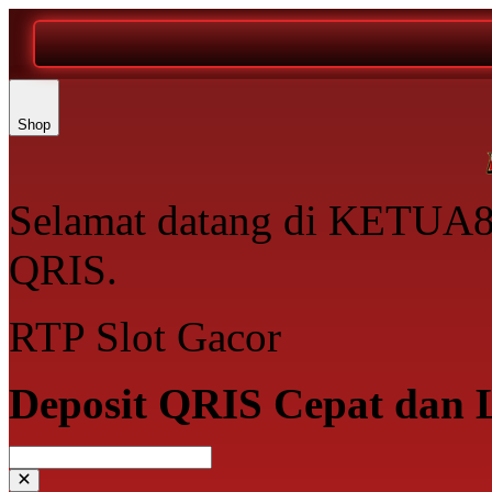
Shop
Selamat datang di KETUA88,
QRIS.
RTP Slot Gacor
Deposit QRIS Cepat dan 