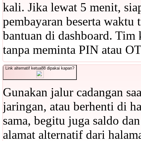
kali. Jika lewat 5 menit, si
pembayaran beserta waktu tr
bantuan di dashboard. Tim 
tanpa meminta PIN atau OT
Link alternatif ketua88 dipakai kapan?
Gunakan jalur cadangan saat
jaringan, atau berhenti di 
sama, begitu juga saldo da
alamat alternatif dari hala