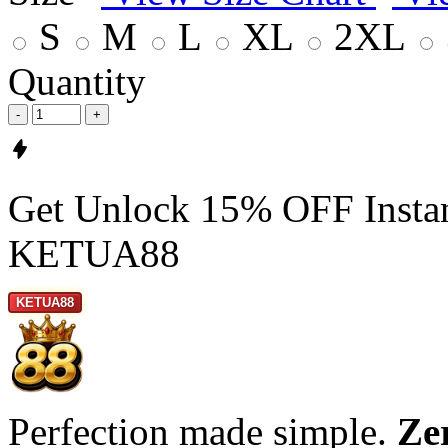
S
M
L
XL
2XL
Quantity
-
+
Get
Unlock 15%
OFF Insta
KETUA88
KETUA88
Perfection made simple.
Zer