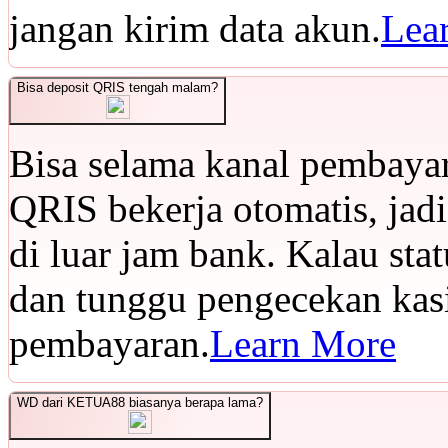
jangan kirim data akun.
Lea
Bisa deposit QRIS tengah malam?
Bisa selama kanal pembayar
QRIS bekerja otomatis, jadi
di luar jam bank. Kalau sta
dan tunggu pengecekan kas
pembayaran.
Learn More
WD dari KETUA88 biasanya berapa lama?