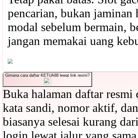
pencarian, bukan jaminan h
modal sebelum bermain, ber
jangan memakai uang kebu
Gimana cara daftar KETUA88 lewat link resmi?
Buka halaman daftar resmi 
kata sandi, nomor aktif, d
biasanya selesai kurang dari
login lewat jalur yang sam