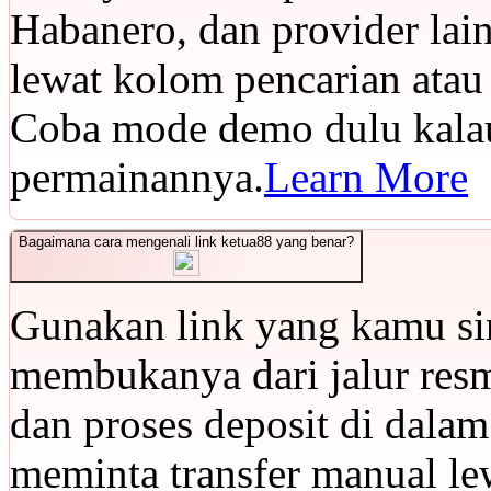
Habanero, dan provider lai
lewat kolom pencarian atau
Coba mode demo dulu kala
permainannya.
Learn More
Bagaimana cara mengenali link ketua88 yang benar?
Gunakan link yang kamu sim
membukanya dari jalur resm
dan proses deposit di dala
meminta transfer manual l