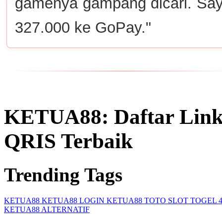
gamenya gampang dicari. Sa
327.000 ke GoPay."
KETUA88: Daftar Link 
QRIS Terbaik
Trending Tags
KETUA88
KETUA88 LOGIN
KETUA88
TOTO SLOT
TOGEL 
KETUA88 ALTERNATIF