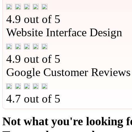
4.9 out of 5
Website Interface Design
4.9 out of 5
Google Customer Reviews
4.7 out of 5
Not what you're looking f