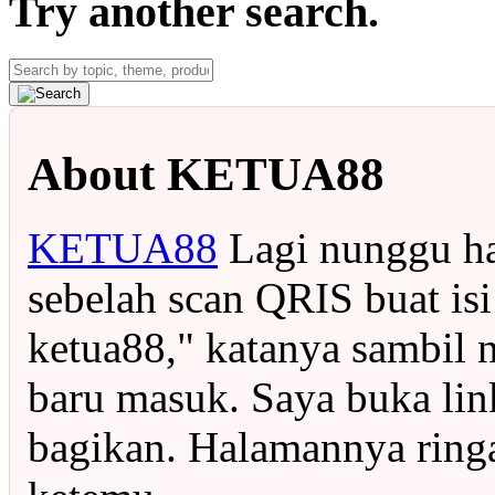
Try another search.
About KETUA88
KETUA88
Lagi nunggu has
sebelah scan QRIS buat is
ketua88," katanya sambil 
baru masuk. Saya buka lin
bagikan. Halamannya ring