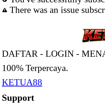
There was an issue subscri
DAFTAR - LOGIN - ME
100% Terpercaya.
KETUA88
Support