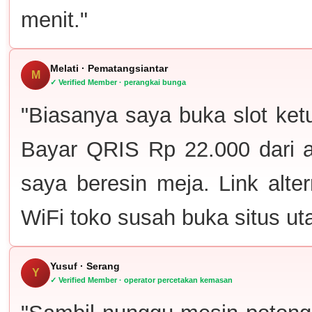
menit."
Melati · Pematangsiantar
M
✓ Verified Member · perangkai bunga
"Biasanya saya buka slot ket
Bayar QRIS Rp 22.000 dari a
saya beresin meja. Link alte
WiFi toko susah buka situs ut
Yusuf · Serang
Y
✓ Verified Member · operator percetakan kemasan