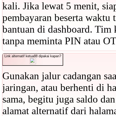
kali. Jika lewat 5 menit, si
pembayaran beserta waktu tr
bantuan di dashboard. Tim 
tanpa meminta PIN atau OT
Link alternatif ketua88 dipakai kapan?
Gunakan jalur cadangan saat
jaringan, atau berhenti di 
sama, begitu juga saldo da
alamat alternatif dari hala