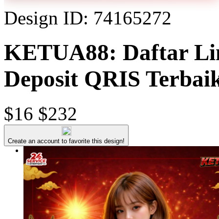
Design ID: 74165272
KETUA88: Daftar Lin
Deposit QRIS Terbai
$16
$232
Create an account to favorite this design!