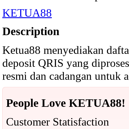
KETUA88
Description
Ketua88 menyediakan daftar 
deposit QRIS yang diproses
resmi dan cadangan untuk ak
People Love KETUA88!
Customer Statisfaction