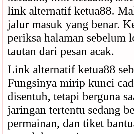
link alternatif ketua88. M
jalur masuk yang benar. K
periksa halaman sebelum 
tautan dari pesan acak.
Link alternatif ketua88 se
Fungsinya mirip kunci cad
disentuh, tetapi berguna sa
jaringan tertentu sedang b
permainan, dan tiket bantu