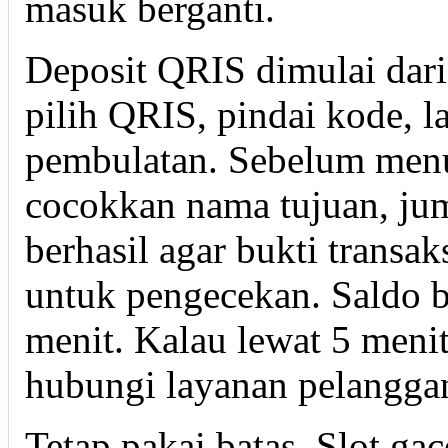
masuk berganti.
Deposit QRIS dimulai dari
pilih QRIS, pindai kode, l
pembulatan. Sebelum menu
cocokkan nama tujuan, juml
berhasil agar bukti transak
untuk pengecekan. Saldo b
menit. Kalau lewat 5 meni
hubungi layanan pelanggan
Tetap pakai batas. Slot gac